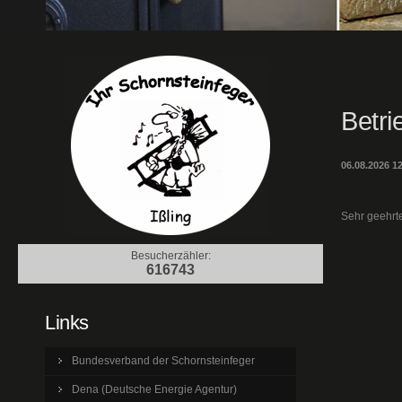
Betri
06.08.2026 1
Sehr geehrte
Besucherzähler:
616743
Links
Bundesverband der Schornsteinfeger
Dena (Deutsche Energie Agentur)