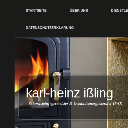
STARTSEITE
ÜBER UNS
DIENSTL
DATENSCHUTZERKLÄRUNG
karl-heinz ißling
Schornsteinfegermeister & Gebäudeenergieberater HWK