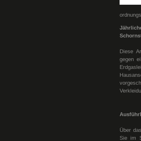
ordnungs
Jährlic
Schornst
Diese Ar
gegen ei
Erdgasl
Hausansc
vorgesc
Verkleid
Ausführl
Über das
Sie im S