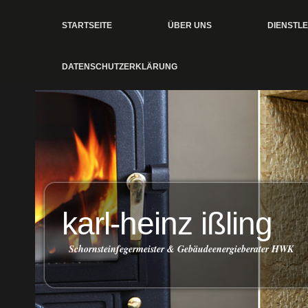
STARTSEITE
ÜBER UNS
DIENSTL
DATENSCHUTZERKLÄRUNG
karl-heinz ißling
Schornsteinfegermeister & Gebäudeenergieberater HWK