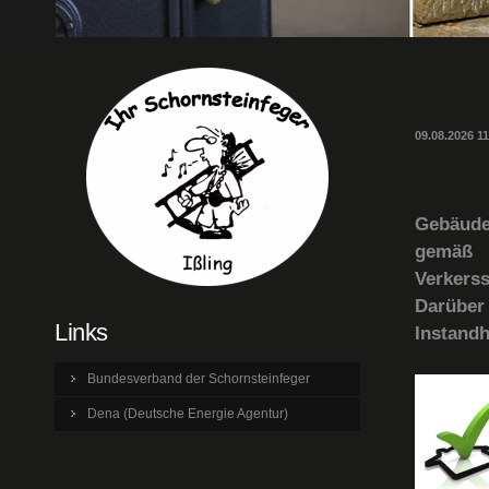
09.08.2026 1
Gebäude
gemäß 
Verkers
Darüber 
Links
Instandh
Bundesverband der Schornsteinfeger
Dena (Deutsche Energie Agentur)