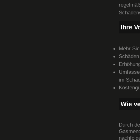
regelm
Schadens
Ihre Vo
Mehr Sic
Schäden 
Erhöhung
Umfassen
im Schad
Kostengü
Wie ve
Durch de
Gasmeng
nachfolg